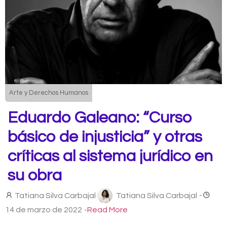
Arte y Derechos Humanos
Eduardo Galeano: “Curso
básico de injusticia” y otras
críticas al sistema jurídico en
su obra
Tatiana Silva Carbajal
Tatiana Silva Carbajal
-
14 de marzo de 2022
-
Read More