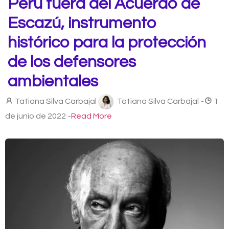
Perú fuera del Acuerdo de
Escazú, instrumento
histórico para la protección
de los defensores
ambientales
Tatiana Silva Carbajal
Tatiana Silva Carbajal
-
1
de junio de 2022
-
Read More