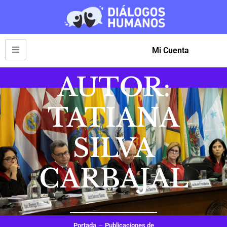
Mi Cuenta
AUTOR:
TATIANA
SILVA
CARBAJAL
Portada
Publicaciones de