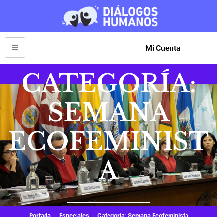
Mi Cuenta
CATEGORÍA:
SEMANA
ECOFEMINIST
A
Portada
Especiales
Categoría: Semana Ecofeminista