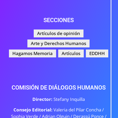
SECCIONES
Artículos de opinión
Arte y Derechos Humanos
Hagamos Memoria
Artículos
EDDHH
COMISIÓN DE DIÁLOGOS HUMANOS
Director:
Stefany Inquilla
Consejo Editorial:
Valeria del Pilar Concha /
Sophia Verde /
Adrian Olguin / Derassú Ponce /