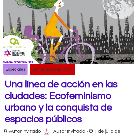
Especiales
Semana Ecofeminista
Una línea de acción en las
ciudades: Ecofeminismo
urbano y la conquista de
espacios públicos
Autor Invitado
Autor Invitado
-
1 de julio de