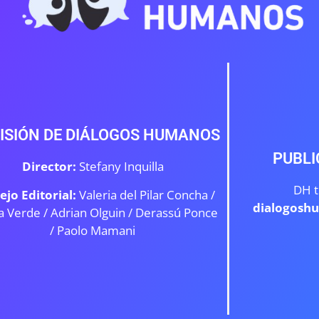
ISIÓN DE DIÁLOGOS HUMANOS
PUBLI
Director:
Stefany Inquilla
DH t
ejo Editorial:
Valeria del Pilar Concha /
dialogosh
a Verde /
Adrian Olguin / Derassú Ponce
/ Paolo Mamani