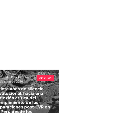
eria del Pilar Concha
Artículos
de junio de 2026
inte años de silencio
stitucional: hacia una
flexión crítica del
mplimiento de las
paraciones post-CVR en
 Perú desde los