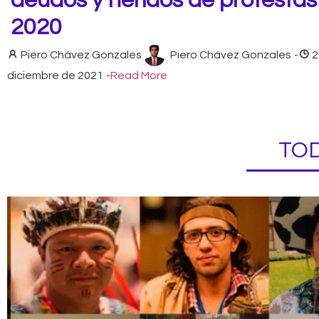
deudos y heridos de protestas
2020
Piero Chávez Gonzales
Piero Chávez Gonzales
-
2
diciembre de 2021
-
Read More
TOD