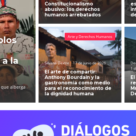
Constitucionalismo
es
abusivo: los derechos
in
humanos arrebatados
d
Arte y Derechos Humanos
blos
 a la
Silvana Dextre
17 de junio de 2026
Der
1 d
El arte de compartir:
Anthony Bourdain y la
El
gastronomía como medio
re
l que alberga
para el reconocimiento de
Mu
la dignidad humana
D