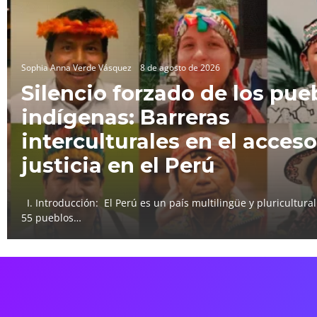
Sophia Anna Verde Vásquez
8 de agosto de 2026
Silencio forzado de los pue
indígenas: Barreras
interculturales en el acceso
justicia en el Perú
I. Introducción: El Perú es un país multilingüe y pluricultura
55 pueblos…