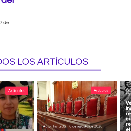
 del
7 de
OS LOS ARTÍCULOS
Val
Artículos
Artículos
19 
Ve
in
re
cu
re
Autor Invitado
6 de agosto de 2026
el