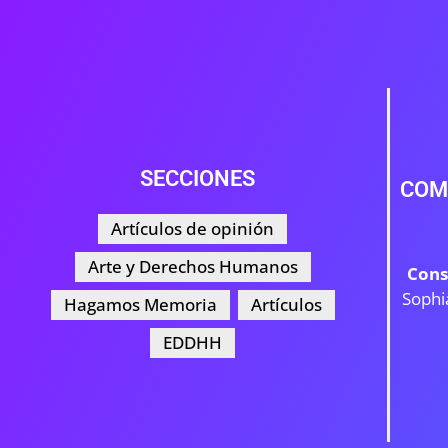
SECCIONES
COM
Artículos de opinión
Arte y Derechos Humanos
Cons
Sophi
Hagamos Memoria
Artículos
EDDHH