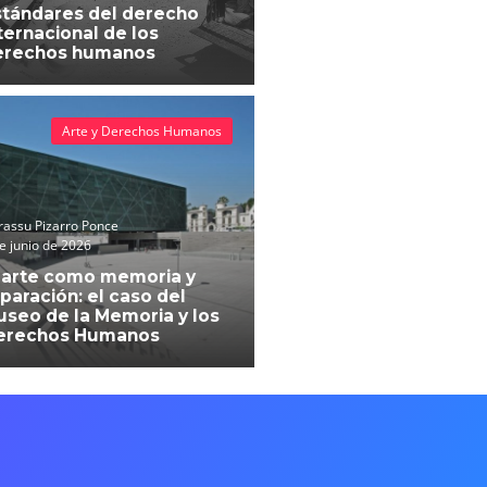
tándares del derecho
ternacional de los
erechos humanos
Arte y Derechos Humanos
assu Pizarro Ponce
e junio de 2026
 arte como memoria y
paración: el caso del
seo de la Memoria y los
erechos Humanos