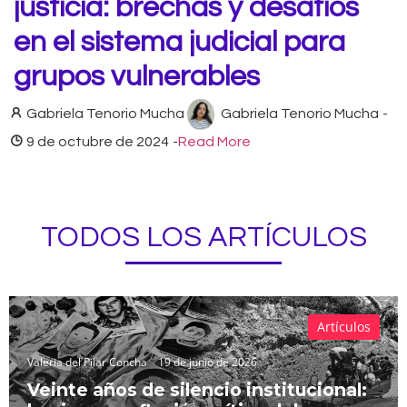
justicia: brechas y desafíos
en el sistema judicial para
grupos vulnerables
Gabriela Tenorio Mucha
Gabriela Tenorio Mucha
-
9 de octubre de 2024
-
Read More
TODOS LOS ARTÍCULOS
Artículos
Valeria del Pilar Concha
19 de junio de 2026
Veinte años de silencio institucional: