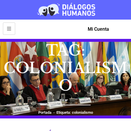
Mi Cuenta
TAG:
COLONIALISM
O
Portada
Etiqueta: colonialismo