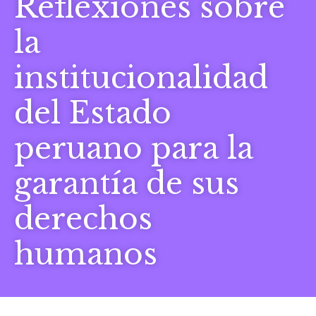
Reflexiones sobre
la
institucionalidad
del Estado
peruano para la
garantía de sus
derechos
humanos