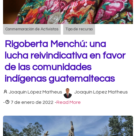
Conmemoración de Activistas
Tipo de recurso
Rigoberta Menchú: una
lucha reivindicativa en favor
de las comunidades
indígenas guatemaltecas
Joaquín López Matheus
Joaquín López Matheus
-
7 de enero de 2022
-
Read More