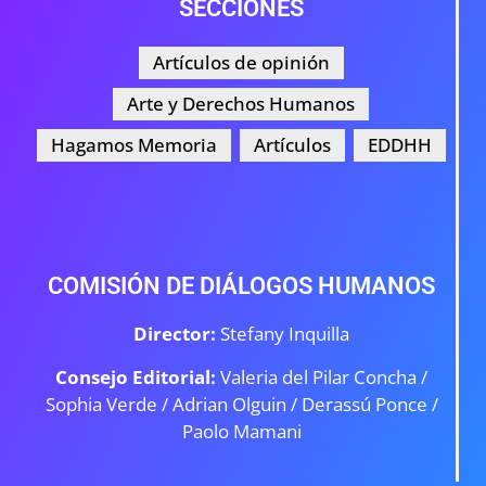
SECCIONES
Artículos de opinión
Arte y Derechos Humanos
Hagamos Memoria
Artículos
EDDHH
COMISIÓN DE DIÁLOGOS HUMANOS
Director:
Stefany Inquilla
Consejo Editorial:
Valeria del Pilar Concha /
Sophia Verde /
Adrian Olguin / Derassú Ponce /
Paolo Mamani