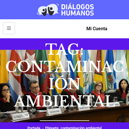
Mi Cuenta
TAG:
CONTAMINAC
IÓN
AMBIENTAL
Portada
Etiqueta: contaminación ambiental