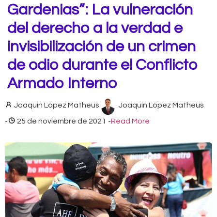
Gardenias”: La vulneración
del derecho a la verdad e
invisibilización de un crimen
de odio durante el Conflicto
Armado Interno
Joaquín López Matheus
Joaquín López Matheus
-
25 de noviembre de 2021
-
Read More