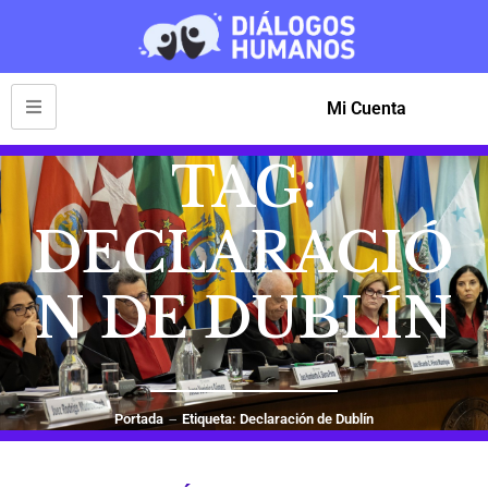
Mi Cuenta
TAG:
DECLARACIÓ
N DE DUBLÍN
Portada
Etiqueta: Declaración de Dublín