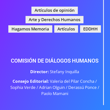
Artículos de opinión
Arte y Derechos Humanos
Hagamos Memoria
Artículos
EDDHH
COMISIÓN DE DIÁLOGOS HUMANOS
Director:
Stefany Inquilla
Consejo Editorial:
Valeria del Pilar Concha /
Sophia Verde /
Adrian Olguin / Derassú Ponce /
Paolo Mamani