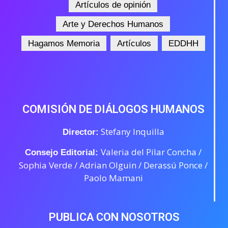
Artículos de opinión
Arte y Derechos Humanos
Hagamos Memoria
Artículos
EDDHH
COMISIÓN DE DIÁLOGOS HUMANOS
Stefany Inquilla
Director:
Valeria del Pilar Concha /
Consejo Editorial:
Sophia Verde /
Adrian Olguin / Derassú Ponce /
Paolo Mamani
PUBLICA CON NOSOTROS