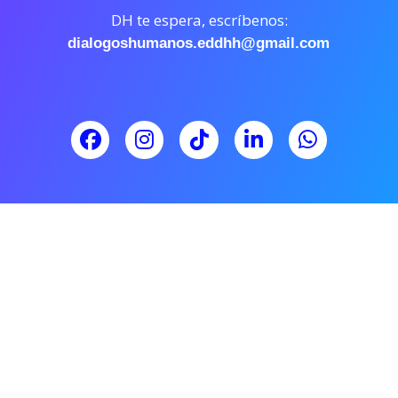
DH te espera, escríbenos:
dialogoshumanos.eddhh@gmail.com