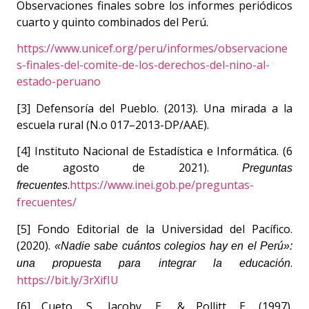
Observaciones finales sobre los informes periódicos
cuarto y quinto combinados del Perú.
https://www.unicef.org/peru/informes/observacione
s-finales-del-comite-de-los-derechos-del-nino-al-
estado-peruano
[3] Defensoría del Pueblo. (2013). Una mirada a la
escuela rural (N.o 017–2013-DP/AAE).
[4] Instituto Nacional de Estadística e Informática. (6
de agosto de 2021).
Preguntas
.
https://www.inei.gob.pe/preguntas-
frecuentes
frecuentes/
[5] Fondo Editorial de la Universidad del Pacífico.
(2020).
«Nadie sabe cuántos colegios hay en el Perú»:
.
una propuesta para integrar la educación
https://bit.ly/3rXifIU
[6] Cueto, S., Jacoby, E., & Pollitt, E. (1997).