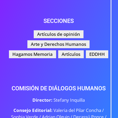
SECCIONES
Artículos de opinión
Arte y Derechos Humanos
Hagamos Memoria
Artículos
EDDHH
COMISIÓN DE DIÁLOGOS HUMANOS
Director:
Stefany Inquilla
Consejo Editorial:
Valeria del Pilar Concha /
Sophia Verde /
Adrian Olguin / Derassú Ponce /