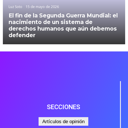
Luz Soto
15 de mayo de 2026
El fin de la Segunda Guerra Mundial: el
nacimiento de un sistema de
derechos humanos que aún debemos
defender
SECCIONES
Artículos de opinión