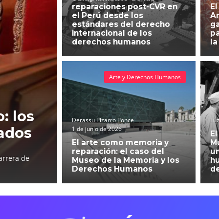
reparaciones post-CVR en
El
el Perú desde los
An
estándares del derecho
g
internacional de los
pa
derechos humanos
la
Arte y Derechos Humanos
: los
Derassu Pizarro Ponce
Luz
ados
1 de junio de 2026
El
El arte como memoria y
Mu
reparación: el caso del
un
arrera de
Museo de la Memoria y los
h
Derechos Humanos
d