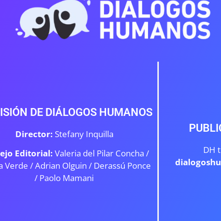
ISIÓN DE DIÁLOGOS HUMANOS
PUBLI
Director:
Stefany Inquilla
DH t
ejo Editorial:
Valeria del Pilar Concha /
dialogosh
a Verde /
Adrian Olguin / Derassú Ponce
/ Paolo Mamani