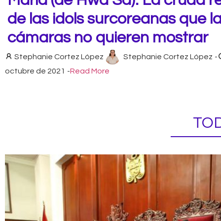
María (de Hwa Sa): La cruda r
de las idols surcoreanas que l
cámaras no quieren mostrar
Stephanie Cortez López
Stephanie Cortez López
-
octubre de 2021
-
Read More
TOD