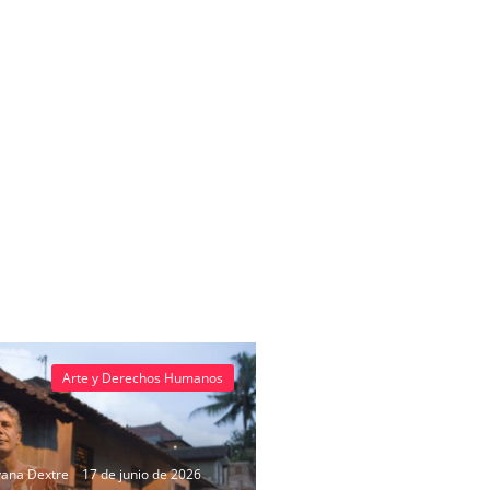
Arte y Derechos Humanos
vana Dextre
17 de junio de 2026