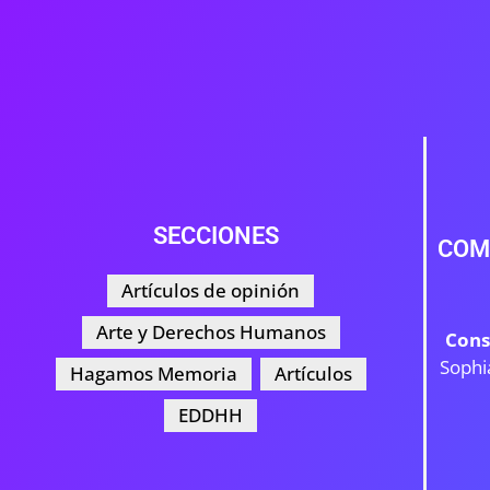
SECCIONES
COM
Artículos de opinión
Arte y Derechos Humanos
Cons
Sophi
Hagamos Memoria
Artículos
EDDHH