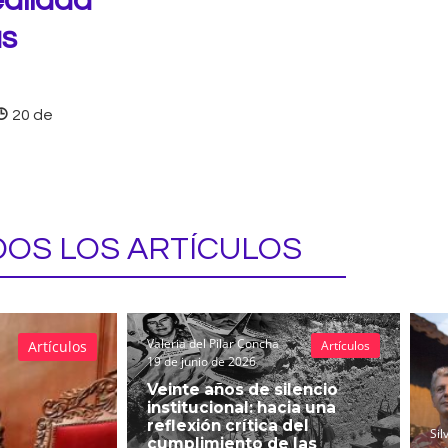
ealidad
as
20 de
OS LOS ARTÍCULOS
Valeria del Pilar Concha
Artículos
Artículos
19 de junio de 2026
Veinte años de silencio
institucional: hacia una
reflexión crítica del
Sil
cumplimiento de las