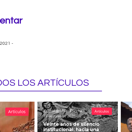
rentar
 2021
-
OS LOS ARTÍCULOS
Valeria del Pilar Concha
Artículos
Artículos
19 de junio de 2026
Veinte años de silencio
institucional: hacia una