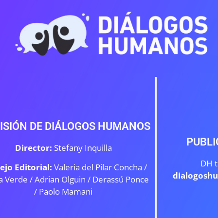
ISIÓN DE DIÁLOGOS HUMANOS
PUBLI
Director:
Stefany Inquilla
DH t
ejo Editorial:
Valeria del Pilar Concha /
dialogosh
a Verde /
Adrian Olguin / Derassú Ponce
/ Paolo Mamani