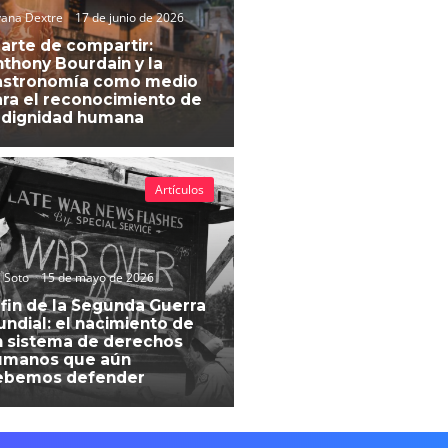
vana Dextre
17 de junio de 2026
 arte de compartir:
thony Bourdain y la
astronomía como medio
ra el reconocimiento de
 dignidad humana
Artículos
 Soto
15 de mayo de 2026
 fin de la Segunda Guerra
ndial: el nacimiento de
 sistema de derechos
umanos que aún
ebemos defender