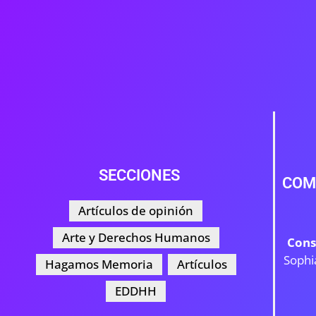
SECCIONES
COM
Artículos de opinión
Arte y Derechos Humanos
Cons
Sophi
Hagamos Memoria
Artículos
EDDHH