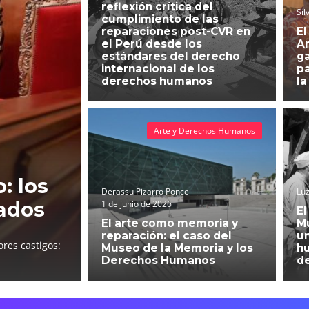
reflexión crítica del
Sil
cumplimiento de las
reparaciones post-CVR en
El
el Perú desde los
An
estándares del derecho
g
internacional de los
pa
derechos humanos
la
Arte y Derechos Humanos
: los
Derassu Pizarro Ponce
Luz
ados
1 de junio de 2026
El
El arte como memoria y
Mu
reparación: el caso del
un
res castigos:
Museo de la Memoria y los
h
Derechos Humanos
d