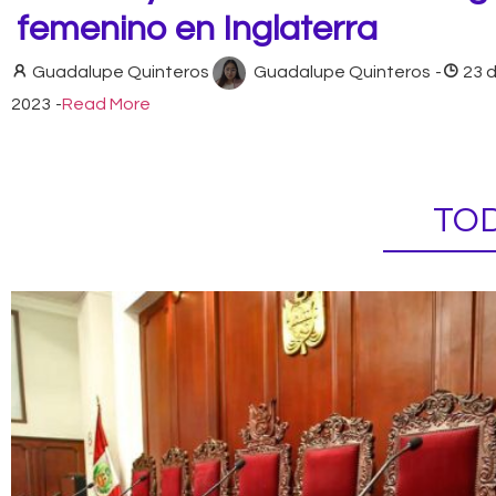
femenino en Inglaterra
Guadalupe Quinteros
Guadalupe Quinteros
-
23 
2023
-
Read More
TOD