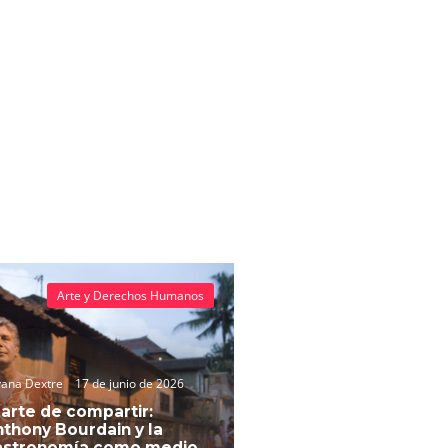
Arte y Derechos Humanos
vana Dextre
17 de junio de 2026
 arte de compartir:
thony Bourdain y la
astronomía como medio