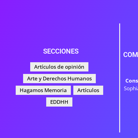
SECCIONES
COM
Artículos de opinión
Arte y Derechos Humanos
Cons
Sophi
Hagamos Memoria
Artículos
EDDHH