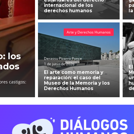
internacional de los
pa
derechos humanos
la
Arte y Derechos Humanos
: los
Derassu Pizarro Ponce
Luz
ados
1 de junio de 2026
El
El arte como memoria y
Mu
reparación: el caso del
un
res castigos:
Museo de la Memoria y los
h
Derechos Humanos
d