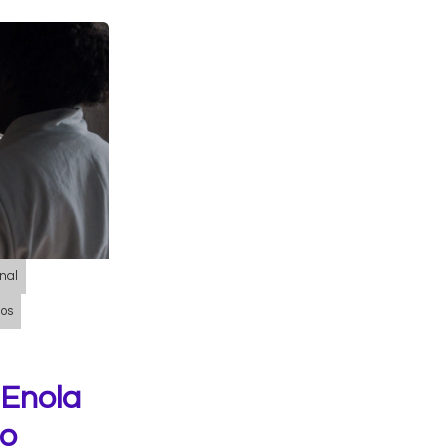
nal
nos
 Enola
io