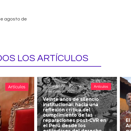
de agosto de
OS LOS ARTÍCULOS
Valeria del Pilar Concha
Artículos
Artículos
19 de junio de 2026
Veinte años de silencio
institucional: hacia una
reflexión crítica del
Sil
cumplimiento de las
reparaciones post-CVR en
El
el Perú desde los
An
estándares del derecho
g