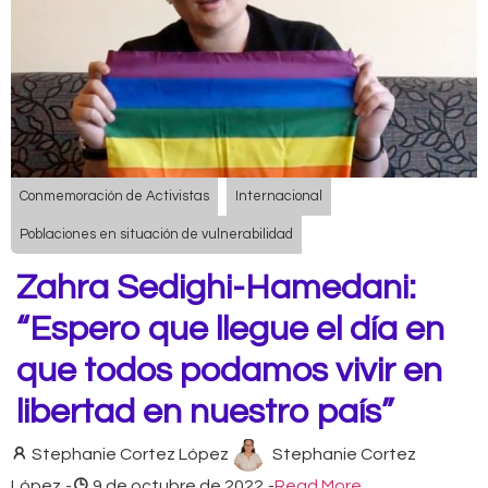
Conmemoración de Activistas
Internacional
Poblaciones en situación de vulnerabilidad
Zahra Sedighi-Hamedani:
“Espero que llegue el día en
que todos podamos vivir en
libertad en nuestro país”
Stephanie Cortez López
Stephanie Cortez
López
-
9 de octubre de 2022
-
Read More