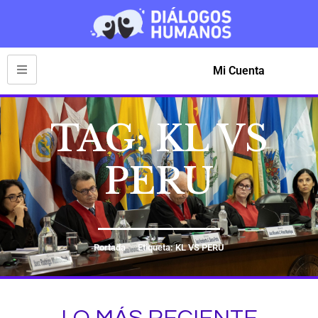
Mi Cuenta
TAG: KL VS
PERU
Portada
Etiqueta: KL VS PERU