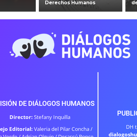
Derechos Humanos
d
ISIÓN DE DIÁLOGOS HUMANOS
PUBLI
Director:
Stefany Inquilla
DH t
ejo Editorial:
Valeria del Pilar Concha /
dialogosh
a Verde /
Adrian Olguin / Derassú Ponce