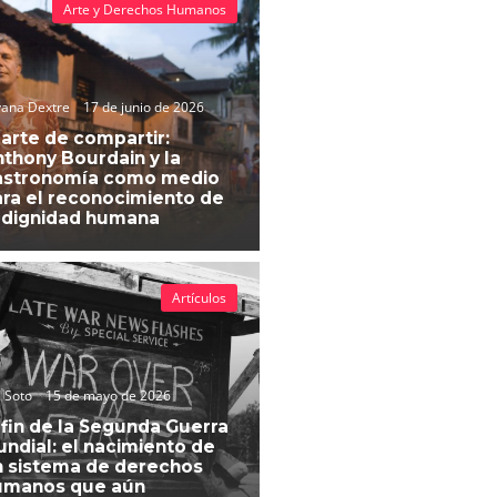
Arte y Derechos Humanos
vana Dextre
17 de junio de 2026
 arte de compartir:
thony Bourdain y la
astronomía como medio
ra el reconocimiento de
 dignidad humana
Artículos
 Soto
15 de mayo de 2026
 fin de la Segunda Guerra
ndial: el nacimiento de
 sistema de derechos
umanos que aún