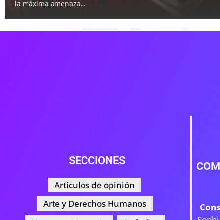
la máxima amenaza…
SECCIONES
COM
Artículos de opinión
Arte y Derechos Humanos
Cons
Sophi