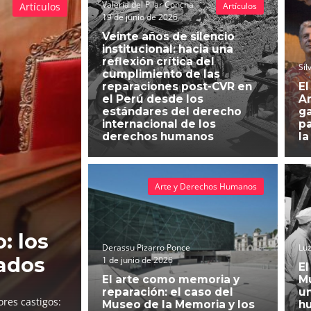
Valeria del Pilar Concha
Artículos
Artículos
19 de junio de 2026
Veinte años de silencio
institucional: hacia una
reflexión crítica del
Sil
cumplimiento de las
reparaciones post-CVR en
El
el Perú desde los
An
estándares del derecho
g
internacional de los
pa
derechos humanos
la
Arte y Derechos Humanos
: los
Derassu Pizarro Ponce
Luz
ados
1 de junio de 2026
El
El arte como memoria y
Mu
reparación: el caso del
un
res castigos:
Museo de la Memoria y los
h