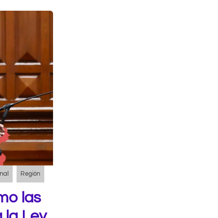
nal
Región
mo las
 la Ley