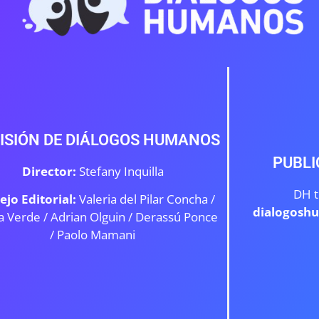
ISIÓN DE DIÁLOGOS HUMANOS
PUBLI
Director:
Stefany Inquilla
DH t
ejo Editorial:
Valeria del Pilar Concha /
dialogosh
a Verde /
Adrian Olguin / Derassú Ponce
/ Paolo Mamani