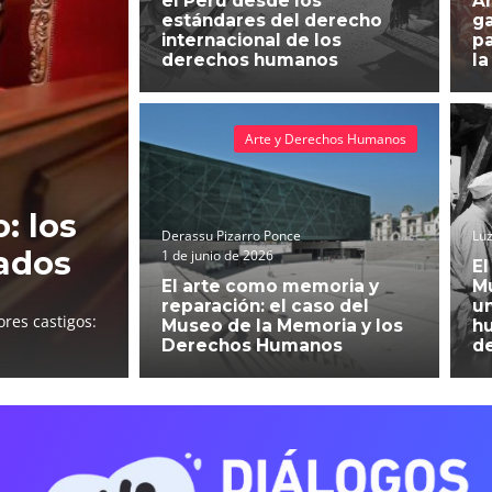
el Perú desde los
An
estándares del derecho
g
internacional de los
pa
derechos humanos
la
Arte y Derechos Humanos
: los
Derassu Pizarro Ponce
Luz
ados
1 de junio de 2026
El
El arte como memoria y
Mu
reparación: el caso del
un
res castigos:
Museo de la Memoria y los
h
Derechos Humanos
d