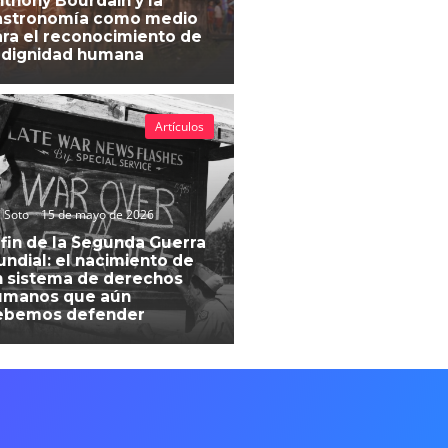
thony Bourdain y la
astronomía como medio
ra el reconocimiento de
 dignidad humana
Artículos
 Soto
15 de mayo de 2026
 fin de la Segunda Guerra
ndial: el nacimiento de
 sistema de derechos
umanos que aún
ebemos defender