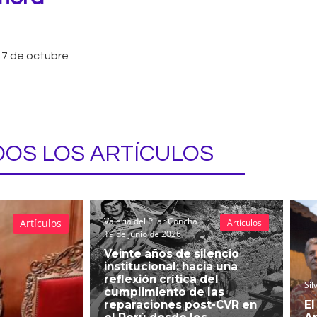
7 de octubre
OS LOS ARTÍCULOS
Valeria del Pilar Concha
Artículos
Artículos
19 de junio de 2026
Veinte años de silencio
institucional: hacia una
reflexión crítica del
Sil
cumplimiento de las
reparaciones post-CVR en
El