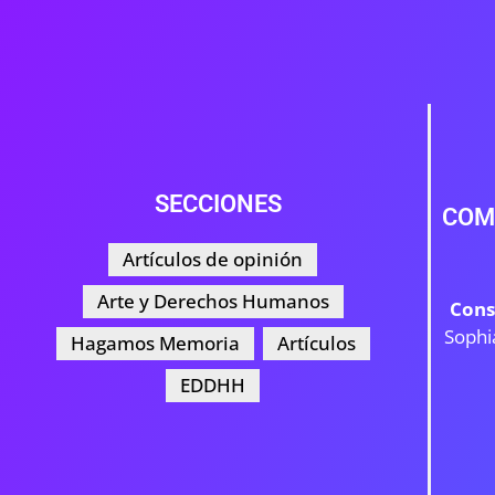
SECCIONES
COM
Artículos de opinión
Arte y Derechos Humanos
Cons
Sophi
Hagamos Memoria
Artículos
EDDHH