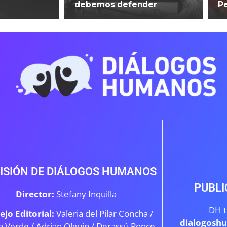
debemos defender
P
ISIÓN DE DIÁLOGOS HUMANOS
PUBLI
Director:
Stefany Inquilla
DH t
ejo Editorial:
Valeria del Pilar Concha /
dialogosh
a Verde /
Adrian Olguin / Derassú Ponce