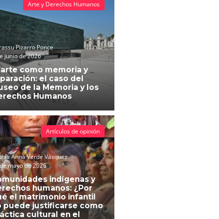
Arte y Derechos Humanos
assu Pizarro Ponce
e junio de 2026
 arte como memoria y
paración: el caso del
seo de la Memoria y los
erechos Humanos
Artículos de opinión
phia Anna Verde Vásquez
 de mayo de 2026
omunidades indígenas y
erechos humanos: ¿Por
é el matrimonio infantil
 puede justificarse como
áctica cultural en el