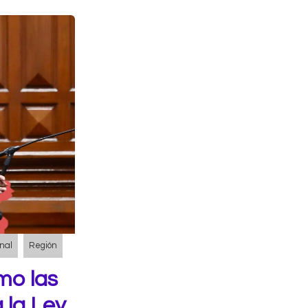
nal
Región
mo las
 la Ley