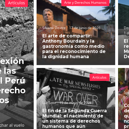
Artículos
Arte y Derechos Humanos
Silvana Dextre
17 de junio de 2026
Der
1 d
El arte de compartir:
Anthony Bourdain y la
El
gastronomía como medio
re
para el reconocimiento de
Mu
la dignidad humana
D
lexión
 las
Artículos
l Perú
erecho
So
15
hos
Luz Soto
15 de mayo de 2026
C
El fin de la Segunda Guerra
d
Mundial: el nacimiento de
qu
un sistema de derechos
no
char al vuelo
humanos que aún
pr