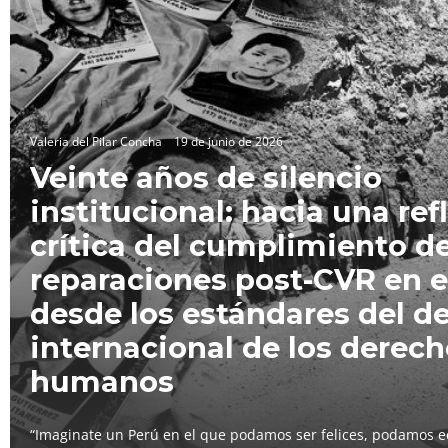
Valeria del Pilar Concha
19 de junio de 2026
Veinte años de silencio
institucional: hacia una ref
crítica del cumplimiento de
reparaciones post-CVR en e
desde los estándares del d
internacional de los derec
humanos
“Imaginate un Perú en el que podamos ser felices, podamos e