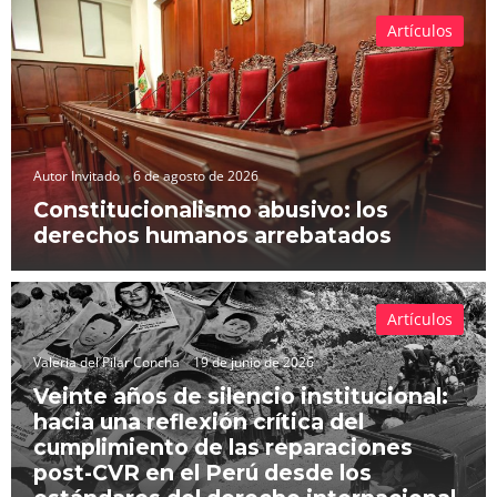
Artículos
Autor Invitado
6 de agosto de 2026
Constitucionalismo abusivo: los
derechos humanos arrebatados
Artículos
Valeria del Pilar Concha
19 de junio de 2026
Veinte años de silencio institucional:
hacia una reflexión crítica del
cumplimiento de las reparaciones
post-CVR en el Perú desde los