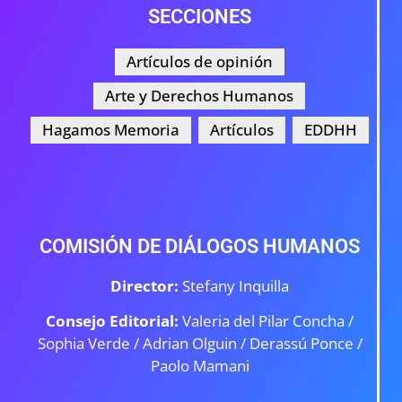
SECCIONES
Artículos de opinión
Arte y Derechos Humanos
Hagamos Memoria
Artículos
EDDHH
COMISIÓN DE DIÁLOGOS HUMANOS
Director:
Stefany Inquilla
Consejo Editorial:
Valeria del Pilar Concha /
Sophia Verde /
Adrian Olguin / Derassú Ponce /
Paolo Mamani