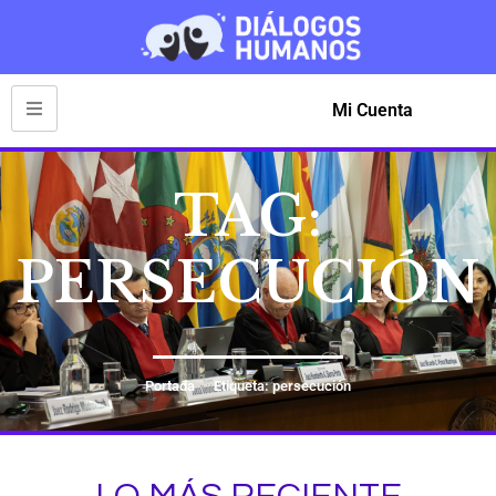
Mi Cuenta
TAG:
PERSECUCIÓN
Portada
Etiqueta: persecución