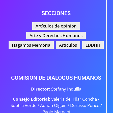
SECCIONES
Artículos de opinión
Arte y Derechos Humanos
Hagamos Memoria
Artículos
EDDHH
COMISIÓN DE DIÁLOGOS HUMANOS
Director:
Stefany Inquilla
Consejo Editorial:
Valeria del Pilar Concha /
Sophia Verde /
Adrian Olguin / Derassú Ponce /
Paolo Mamani