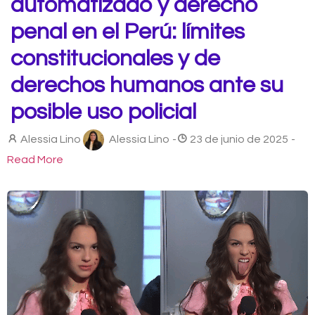
automatizado y derecho
penal en el Perú: límites
constitucionales y de
derechos humanos ante su
posible uso policial
Alessia Lino
Alessia Lino
-
23 de junio de 2025
-
Read More