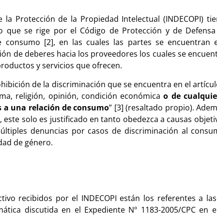
 la Protección de la Propiedad Intelectual (INDECOPI) ti
o que se rige por el Código de Protección y de Defensa
e consumo [2], en las cuales las partes se encuentran 
ción de deberes hacia los proveedores los cuales se encuen
productos y servicios que ofrecen.
hibición de la discriminación que se encuentra en el artícul
ioma, religión, opinión, condición económica
o de cualquie
s a una relación de consumo
” [3] (resaltado propio). Ade
, este solo es justificado en tanto obedezca a causas objeti
últiples denuncias por casos de discriminación al consum
idad de género.
tivo recibidos por el INDECOPI están los referentes a la
emática discutida en el Expediente Nº 1183-2005/CPC en 