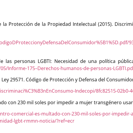
e la Protección de la Propiedad Intelectual (2015). Discri
CodigoDProteccionyDefensaDelConsumidor%5B1%5D.pdf/934
e las personas LGBTI: Necesidad de una política públic
8/05/Informe-175–Derechos-humanos-de-personas-LGBTI.pd
). Ley 29571. Código de Protección y Defensa del Consumido
Discriminaci%C3%B3nEnConsumo-Indecopi/8fc82515-02b0-4
tado con 230 mil soles por impedir a mujer transgénero usar
ntro-comercial-es-multado-con-230-mil-soles-por-impedir-
nidad-lgbt-rmmn-noticia/?ref=ecr