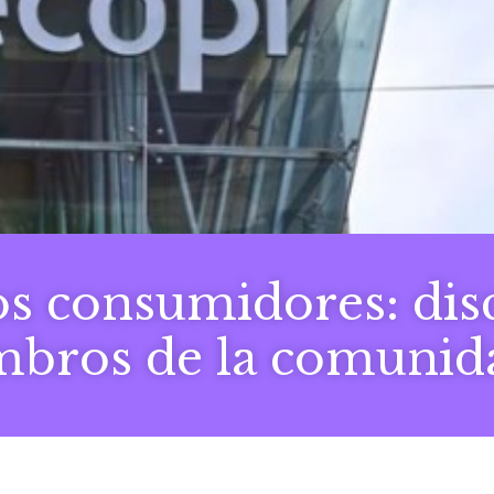
os consumidores: dis
mbros de la comuni