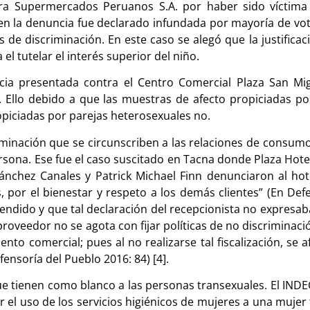
tra Supermercados Peruanos S.A. por haber sido víctima
ien la denuncia fue declarado infundada por mayoría de vot
 discriminación. En este caso se alegó que la justificació
el tutelar el interés superior del niño.
cia presentada contra el Centro Comercial Plaza San Mi
 Ello debido a que las muestras de afecto propiciadas po
piciadas por parejas heterosexuales no.
iminación que se circunscriben a las relaciones de consu
rsona. Ese fue el caso suscitado en Tacna donde Plaza Hotel
ánchez Canales y Patrick Michael Finn denunciaron al ho
por el bienestar y respeto a los demás clientes” (En Defe
ndido y que tal declaración del recepcionista no expresaba l
roveedor no se agota con fijar políticas de no discriminac
to comercial; pues al no realizarse tal fiscalización, se 
fensoría del Pueblo 2016: 84) [4].
ue tienen como blanco a las personas transexuales. El INDE
 el uso de los servicios higiénicos de mujeres a una mujer 