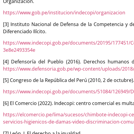
Organización.
https://www.gob.pe/institucion/indecopi/organizacion
[3] Instituto Nacional de Defensa de la Competencia y d
Diferenciado Ilícito.
https://www.indecopi.gob.pe/documents/20195/177451/
3e8e2493354e
[4] Defensoría del Pueblo (2016). Derechos humanos d
https://www.defensoria.gob.pe/wp-content/uploads/201
[5] Congreso de la República del Perú (2010, 2 de octubre
https://www.indecopi.gob.pe/documents/51084/126949/
[6] El Comercio (2022). Indecopi: centro comercial es mul
https://elcomercio.pe/lima/sucesos/chimbote-indecopi-ce
servicios-higienicos-de-damas-video-discriminacion-comu
[7] León, J. El derecho a la igualdad.