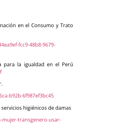
minación en el Consumo y Trato
ea9ef-fcc9-48b8-9679-
a para la igualdad en el Perú
f
r.
6ca-b92b-6f987ef3bc45
 servicios higiénicos de damas
a-mujer-transgenero-usar-