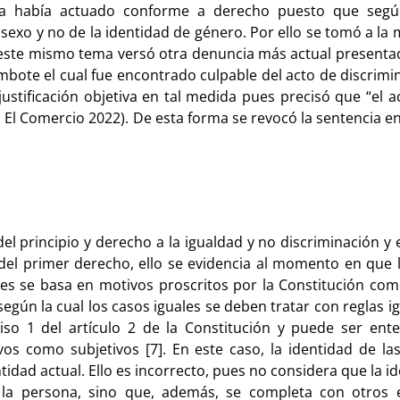
da había actuado conforme a derecho puesto que segú
l sexo y no de la identidad de género. Por ello se tomó a l
bre este mismo tema versó otra denuncia más actual present
bote el cual fue encontrado culpable del acto de discrimin
stificación objetiva en tal medida pues precisó que “el ac
 El Comercio 2022). De esta forma se revocó la sentencia en
el principio y derecho a la igualdad y no discriminación y e
l primer derecho, ello se evidencia al momento en que l
pues se basa en motivos proscritos por la Constitución com
según la cual los casos iguales se deben tratar con reglas 
ciso 1 del artículo 2 de la Constitución y puede ser en
ivos como subjetivos [7]. En este caso, la identidad de l
idad actual. Ello es incorrecto, pues no considera que la i
 de la persona, sino que, además, se completa con otro