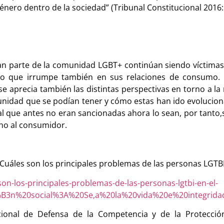
énero dentro de la sociedad” (Tribunal Constitucional 2016: 
n parte de la comunidad LGBT+ continúan siendo víctimas 
ido que irrumpe también en sus relaciones de consumo. E
 se aprecia también las distintas perspectivas en torno a la 
unidad que se podían tener y cómo estas han ido evolucion
al que antes no eran sancionadas ahora lo sean, por tanto
cho al consumidor.
Cuáles son los principales problemas de las personas LGTBI
on-los-principales-problemas-de-las-personas-lgtbi-en-el-
%B3n%20social%3A%20Se,a%20la%20vida%20e%20integrida
acional de Defensa de la Competencia y de la Protección