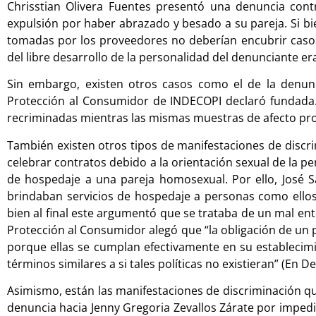
Chrisstian Olivera Fuentes presentó una denuncia con
expulsión por haber abrazado y besado a su pareja. Si b
tomadas por los proveedores no deberían encubrir casos de
del libre desarrollo de la personalidad del denunciante era 
Sin embargo, existen otros casos como el de la denun
Protección al Consumidor de INDECOPI declaró fundada.
recriminadas mientras las mismas muestras de afecto pro
También existen otros tipos de manifestaciones de discr
celebrar contratos debido a la orientación sexual de la pe
de hospedaje a una pareja homosexual. Por ello, José S
brindaban servicios de hospedaje a personas como ellos, 
bien al final este argumentó que se trataba de un mal ente
Protección al Consumidor alegó que “la obligación de un p
porque ellas se cumplan efectivamente en su establecimien
términos similares a si tales políticas no existieran” (En De
Asimismo, están las manifestaciones de discriminación q
denuncia hacia Jenny Gregoria Zevallos Zárate por impedir