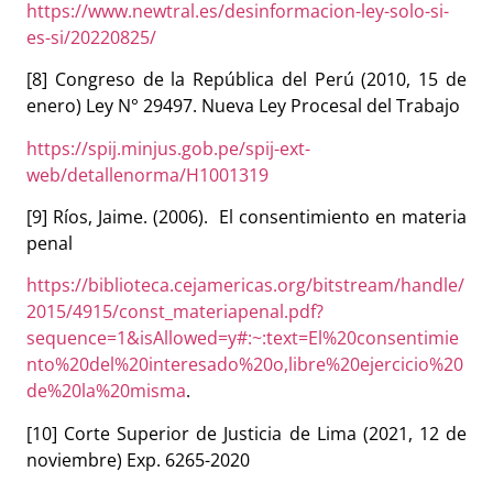
https://www.newtral.es/desinformacion-ley-solo-si-
es-si/20220825/
[8] Congreso de la República del Perú (2010, 15 de
enero) Ley N° 29497. Nueva Ley Procesal del Trabajo
https://spij.minjus.gob.pe/spij-ext-
web/detallenorma/H1001319
[9] Ríos, Jaime. (2006). El consentimiento en materia
penal
https://biblioteca.cejamericas.org/bitstream/handle/
2015/4915/const_materiapenal.pdf?
sequence=1&isAllowed=y#:~:text=El%20consentimie
nto%20del%20interesado%20o,libre%20ejercicio%20
de%20la%20misma
.
[10] Corte Superior de Justicia de Lima (2021, 12 de
noviembre) Exp. 6265-2020