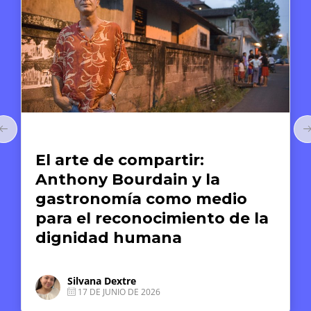
Arte y Derechos Humanos
r:
El arte como memori
y la
reparación: el caso d
 medio
Museo de la Memoria
ento de la
Derechos Humanos
Derassu Pizarro Ponce
1 DE JUNIO DE 2026