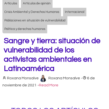
Artículos
Artículos de opinión
Crisis Ambiental y Derechos Humanos
Internacional
Poblaciones en situación de vulnerabilidad
Política y derechos humanos
Sangre y tierra: situación de
vulnerabilidad de los
activistas ambientales en
Latinoamérica
Roxana Monsalve
Roxana Monsalve
-
6 de
noviembre de 2021
-
Read More