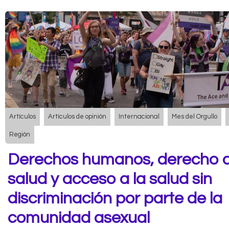
Artículos
Artículos de opinión
Internacional
Mes del Orgullo
Región
Derechos humanos, derecho a
salud y acceso a la salud sin
discriminación por parte de la
comunidad asexual