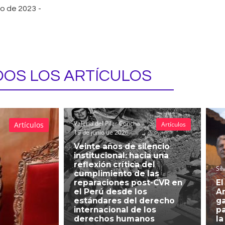
io de 2023
-
OS LOS ARTÍCULOS
Valeria del Pilar Concha
Artículos
Artículos
19 de junio de 2026
Veinte años de silencio
institucional: hacia una
reflexión crítica del
Sil
cumplimiento de las
reparaciones post-CVR en
El
el Perú desde los
An
estándares del derecho
g
internacional de los
pa
derechos humanos
la