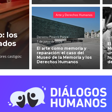
Arte y Derechos Humanos
: los
Derassu Pizarro Ponce
Luz
ados
1 de junio de 2026
El
El arte como memoria y
Mu
reparación: el caso del
un
res castigos:
Museo de la Memoria y los
h
Derechos Humanos
d