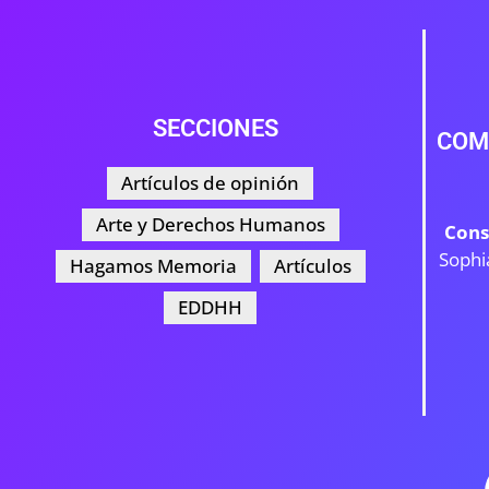
SECCIONES
COM
Artículos de opinión
Arte y Derechos Humanos
Cons
Sophi
Hagamos Memoria
Artículos
EDDHH