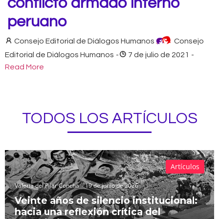
conflicto armado interno
peruano
Consejo Editorial de Diálogos Humanos
Consejo
Editorial de Diálogos Humanos
-
7 de julio de 2021
-
Read More
TODOS LOS ARTÍCULOS
Artículos
Valeria del Pilar Concha
19 de junio de 2026
Veinte años de silencio institucional:
hacia una reflexión crítica del