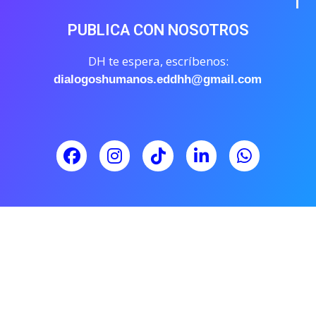
PUBLICA CON NOSOTROS
DH te espera, escríbenos:
dialogoshumanos.eddhh@gmail.com