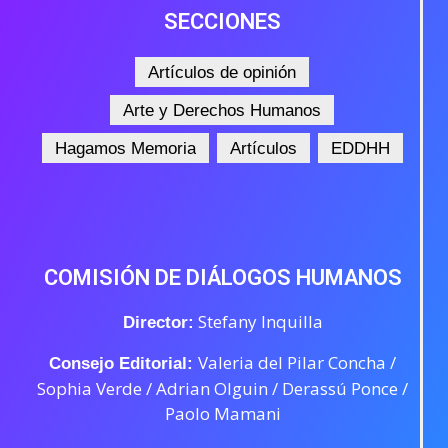
SECCIONES
Artículos de opinión
Arte y Derechos Humanos
Hagamos Memoria
Artículos
EDDHH
COMISIÓN DE DIÁLOGOS HUMANOS
Stefany Inquilla
Director:
Valeria del Pilar Concha /
Consejo Editorial:
Sophia Verde /
Adrian Olguin / Derassú Ponce /
Paolo Mamani