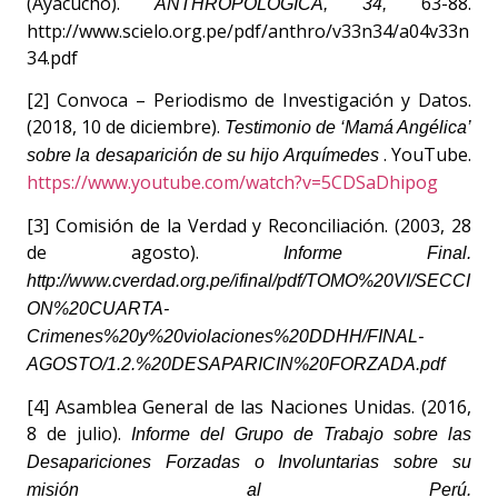
(Ayacucho).
63-88.
ANTHROPOLOGICA, 34,
http://www.scielo.org.pe/pdf/anthro/v33n34/a04v33n
34.pdf
[2] Convoca – Periodismo de Investigación y Datos.
(2018, 10 de diciembre).
Testimonio de ‘Mamá Angélica’
. YouTube.
sobre la desaparición de su hijo Arquímedes
https://www.youtube.com/watch?v=5CDSaDhipog
[3] Comisión de la Verdad y Reconciliación. (2003, 28
de agosto).
Informe Final.
http://www.cverdad.org.pe/ifinal/pdf/TOMO%20VI/SECCI
ON%20CUARTA-
Crimenes%20y%20violaciones%20DDHH/FINAL-
AGOSTO/1.2.%20DESAPARICIN%20FORZADA.pdf
[4] Asamblea General de las Naciones Unidas. (2016,
8 de julio).
Informe del Grupo de Trabajo sobre las
Desapariciones Forzadas o Involuntarias sobre su
misión al Perú.