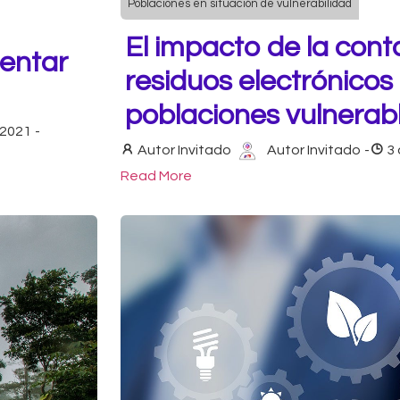
Poblaciones en situación de vulnerabilidad
El impacto de la con
rentar
residuos electrónicos 
poblaciones vulnerab
 2021
-
Autor Invitado
Autor Invitado
-
3
Read More