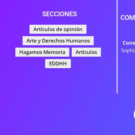
SECCIONES
COM
Artículos de opinión
Arte y Derechos Humanos
Cons
Sophi
Hagamos Memoria
Artículos
EDDHH