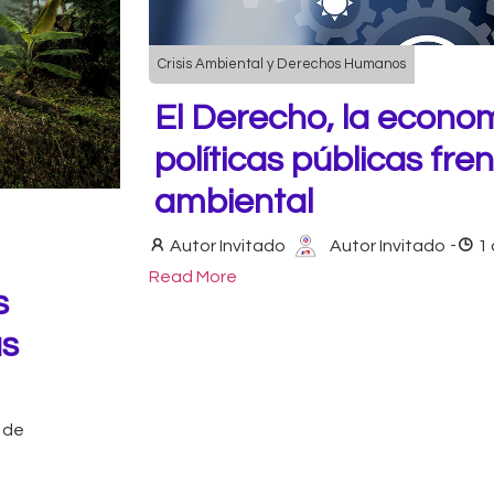
Crisis Ambiental y Derechos Humanos
El Derecho, la economí
políticas públicas frent
ambiental
Autor Invitado
Autor Invitado
-
1
Read More
s
as
 de