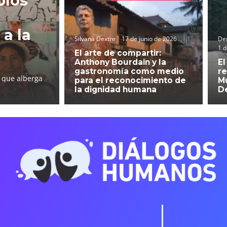
blos
 a la
Silvana Dextre
17 de junio de 2026
Der
1 d
El arte de compartir:
Anthony Bourdain y la
El
gastronomía como medio
re
l que alberga
para el reconocimiento de
Mu
la dignidad humana
D