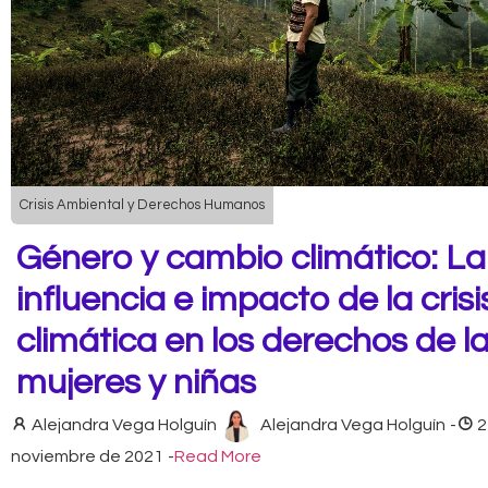
Crisis Ambiental y Derechos Humanos
Género y cambio climático: La
influencia e impacto de la crisi
climática en los derechos de l
mujeres y niñas
Alejandra Vega Holguín
Alejandra Vega Holguín
-
2
noviembre de 2021
-
Read More