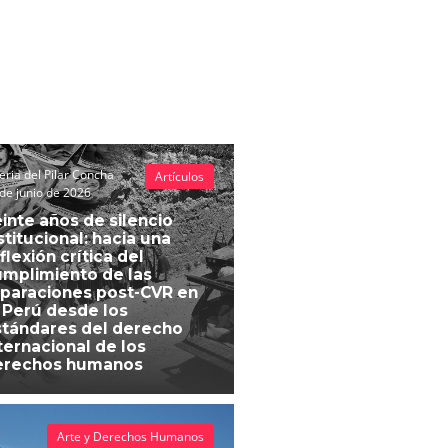
eria del Pilar Concha
Artículos
de junio de 2026
inte años de silencio
stitucional: hacia una
flexión crítica del
mplimiento de las
paraciones post-CVR en
 Perú desde los
tándares del derecho
ternacional de los
erechos humanos
Arte y Derechos Humanos