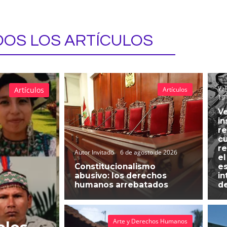
OS LOS ARTÍCULOS
Val
Artículos
Artículos
19 
Ve
in
re
cu
re
Autor Invitado
6 de agosto de 2026
el
Constitucionalismo
es
abusivo: los derechos
in
humanos arrebatados
d
Arte y Derechos Humanos