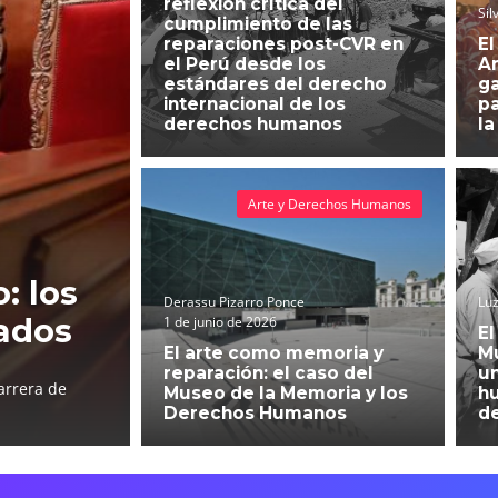
reflexión crítica del
Sil
cumplimiento de las
reparaciones post-CVR en
El
el Perú desde los
An
estándares del derecho
g
internacional de los
pa
derechos humanos
la
Arte y Derechos Humanos
: los
Derassu Pizarro Ponce
Luz
ados
1 de junio de 2026
El
El arte como memoria y
Mu
reparación: el caso del
un
arrera de
Museo de la Memoria y los
h
Derechos Humanos
d