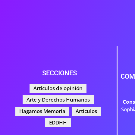
SECCIONES
COM
Artículos de opinión
Arte y Derechos Humanos
Cons
Sophi
Hagamos Memoria
Artículos
EDDHH