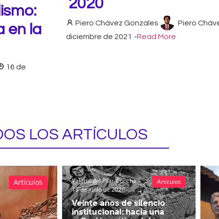
2020
ismo:
Piero Chávez Gonzales
Piero Cháv
a en la
diciembre de 2021
-
Read More
16 de
OS LOS ARTÍCULOS
Valeria del Pilar Concha
Artículos
Artículos
19 de junio de 2026
Veinte años de silencio
institucional: hacia una