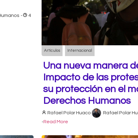
 Humanos
-
4
Artículos
Internacional
Una nueva manera de
Impacto de las protes
su protección en el m
Derechos Humanos
Rafael Polar Huaco
Rafael Polar H
-
Read More