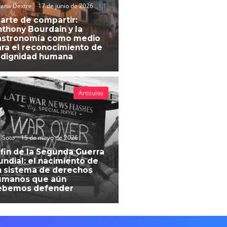
vana Dextre
17 de junio de 2026
 arte de compartir:
thony Bourdain y la
astronomía como medio
ra el reconocimiento de
 dignidad humana
Artículos
 Soto
15 de mayo de 2026
 fin de la Segunda Guerra
ndial: el nacimiento de
 sistema de derechos
umanos que aún
ebemos defender