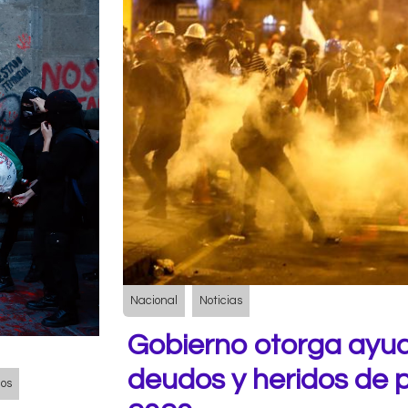
Nacional
Noticias
Gobierno otorga ayu
deudos y heridos de p
nos