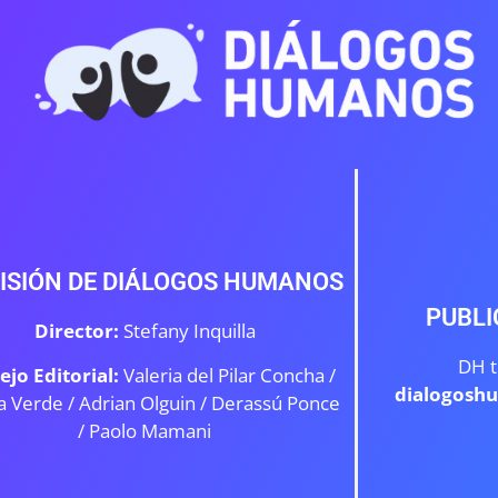
ISIÓN DE DIÁLOGOS HUMANOS
PUBLI
Director:
Stefany Inquilla
DH t
ejo Editorial:
Valeria del Pilar Concha /
dialogosh
a Verde /
Adrian Olguin / Derassú Ponce
/ Paolo Mamani