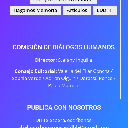
Hagamos Memoria
Artículos
EDDHH
COMISIÓN DE DIÁLOGOS HUMANOS
Director:
Stefany Inquilla
Consejo Editorial:
Valeria del Pilar Concha /
Sophia Verde /
Adrian Olguin / Derassú Ponce /
Paolo Mamani
PUBLICA CON NOSOTROS
DH te espera, escríbenos:
dialogoshumanos.eddhh@gmail.com