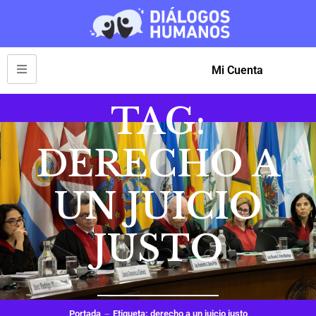
Mi Cuenta
TAG:
DERECHO A
UN JUICIO
JUSTO
Portada
Etiqueta: derecho a un juicio justo