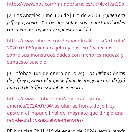
https://www.bbc.com/mundo/articles/ck74vx1wn39o
[2] Los Angeles Time. (06 de julio de 2020).
¿Quién era
Jeffrey Epstein? 15 hechos sobre sus monstruosidades
con menores, riqueza y supuesto suicidio.
https://www.latimes.com/espanol/california/articulo/
2020-07-06/quien-era-jeffrey-epstein-15-hechos-
sobre-sus-monstruosidades-con-menores-riqueza-y-
supuesto-suicidio
[3] Infobae. (04 de enero de 2024).
Las últimas horas
de Jeffrey Epstein: el impune final del magnate que dirigió
una red de tráfico sexual de menores.
https://www.infobae.com/america/historia-
america/2024/01/04/las-ultimas-horas-de-jeffrey-
epstein-el-impune-final-del-magnate-que-dirigio-una-
red-de-trafico-sexual-de-menores/
[4] Noticias ONU. (19 de enero de 2024).
Nadie puede