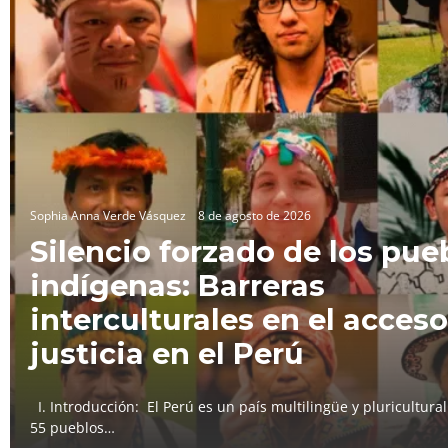
Sophia Anna Verde Vásquez
8 de agosto de 2026
Silencio forzado de los pue
indígenas: Barreras
interculturales en el acceso
justicia en el Perú
I. Introducción: El Perú es un país multilingüe y pluricultura
55 pueblos…