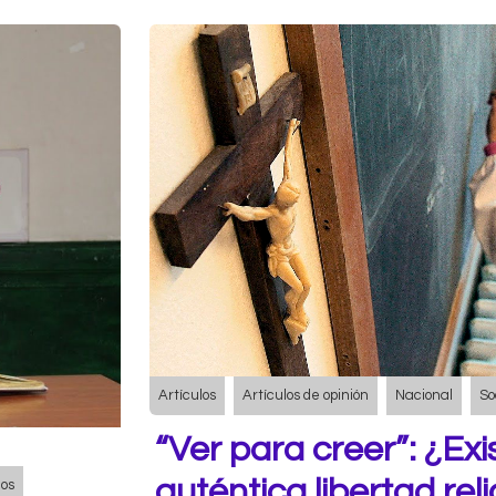
Artículos
Artículos de opinión
Nacional
So
“Ver para creer”: ¿Exi
auténtica libertad reli
nos