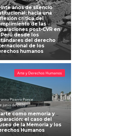
inte años de silencio
stitucional: hacia una
flexión crítica del
mplimiento de las
paraciones post-CVR en
 Perú desde los
tándares del derecho
ternacional de los
erechos humanos
Arte y Derechos Humanos
assu Pizarro Ponce
e junio de 2026
 arte como memoria y
paración: el caso del
seo de la Memoria y los
erechos Humanos