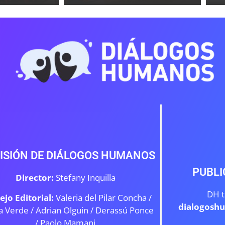
ISIÓN DE DIÁLOGOS HUMANOS
PUBLI
Director:
Stefany Inquilla
DH t
ejo Editorial:
Valeria del Pilar Concha /
dialogosh
a Verde /
Adrian Olguin / Derassú Ponce
/ Paolo Mamani