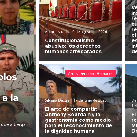
Ve
in
re
cu
re
Autor Invitado
6 de agosto de 2026
el
Constitucionalismo
es
abusivo: los derechos
in
humanos arrebatados
d
Arte y Derechos Humanos
blos
 a la
Silvana Dextre
17 de junio de 2026
Der
1 d
El arte de compartir:
Anthony Bourdain y la
El
gastronomía como medio
re
l que alberga
para el reconocimiento de
Mu
la dignidad humana
D