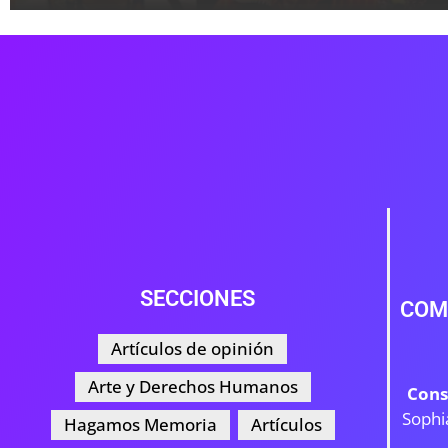
SECCIONES
COM
Artículos de opinión
Arte y Derechos Humanos
Cons
Sophi
Hagamos Memoria
Artículos