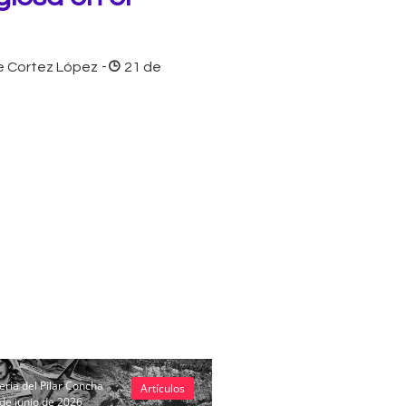
e Cortez López
-
21 de
eria del Pilar Concha
Artículos
de junio de 2026