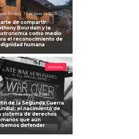
vana Dextre
17 de junio de 2026
 arte de compartir:
thony Bourdain y la
astronomía como medio
ra el reconocimiento de
 dignidad humana
Artículos
 Soto
15 de mayo de 2026
 fin de la Segunda Guerra
ndial: el nacimiento de
 sistema de derechos
umanos que aún
ebemos defender