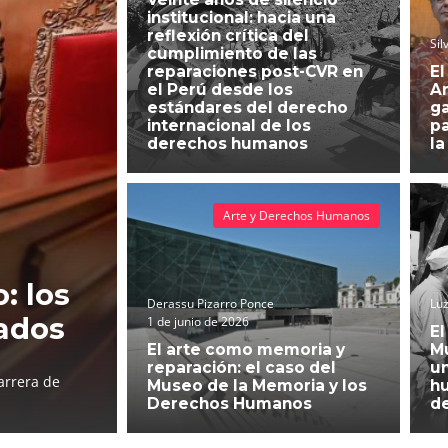
institucional: hacia una
reflexión crítica del
Sil
cumplimiento de las
reparaciones post-CVR en
El
el Perú desde los
An
estándares del derecho
g
internacional de los
pa
derechos humanos
la
Arte y Derechos Humanos
: los
Derassu Pizarro Ponce
Luz
ados
1 de junio de 2026
El
El arte como memoria y
Mu
reparación: el caso del
un
arrera de
Museo de la Memoria y los
h
Derechos Humanos
d