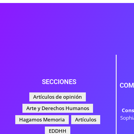
SECCIONES
COM
Artículos de opinión
Arte y Derechos Humanos
Cons
Sophi
Hagamos Memoria
Artículos
EDDHH