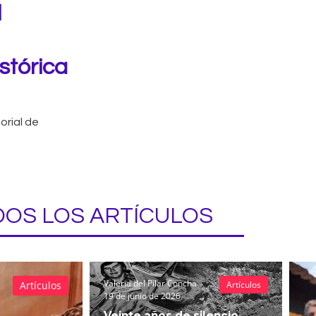
l
stórica
orial de
OS LOS ARTÍCULOS
Valeria del Pilar Concha
Artículos
Artículos
19 de junio de 2026
Veinte años de silencio