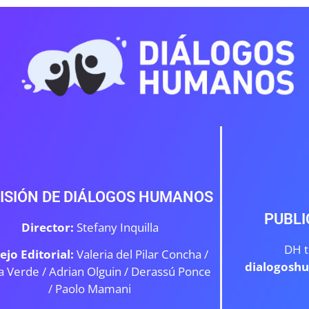
ISIÓN DE DIÁLOGOS HUMANOS
PUBLI
Director:
Stefany Inquilla
DH t
ejo Editorial:
Valeria del Pilar Concha /
dialogosh
a Verde /
Adrian Olguin / Derassú Ponce
/ Paolo Mamani