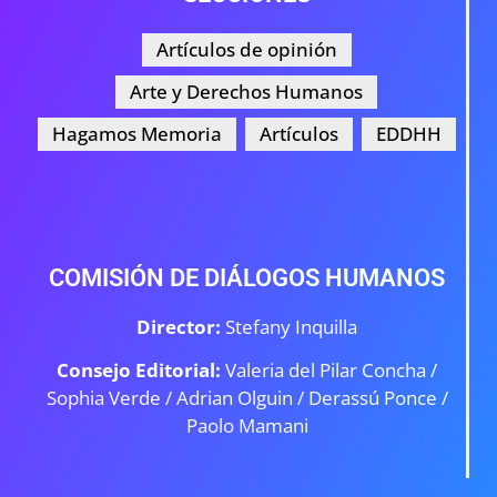
Artículos de opinión
Arte y Derechos Humanos
Hagamos Memoria
Artículos
EDDHH
COMISIÓN DE DIÁLOGOS HUMANOS
Director:
Stefany Inquilla
Consejo Editorial:
Valeria del Pilar Concha /
Sophia Verde /
Adrian Olguin / Derassú Ponce /
Paolo Mamani