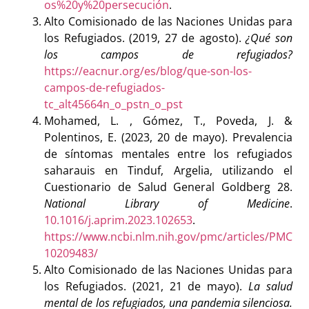
os%20y%20persecución
.
Alto Comisionado de las Naciones Unidas para
los Refugiados. (2019, 27 de agosto).
¿Qué son
los campos de refugiados?
https://eacnur.org/es/blog/que-son-los-
campos-de-refugiados-
tc_alt45664n_o_pstn_o_pst
Mohamed, L. , Gómez, T., Poveda, J. &
Polentinos, E. (2023, 20 de mayo). Prevalencia
de síntomas mentales entre los refugiados
saharauis en Tinduf, Argelia, utilizando el
Cuestionario de Salud General Goldberg 28.
National Library of Medicine
.
10.1016/j.aprim.2023.102653
.
https://www.ncbi.nlm.nih.gov/pmc/articles/PMC
10209483/
Alto Comisionado de las Naciones Unidas para
los Refugiados. (2021, 21 de mayo).
La salud
mental de los refugiados, una pandemia silenciosa.