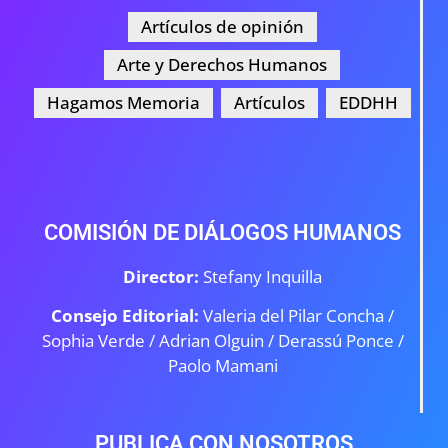
Artículos de opinión
Arte y Derechos Humanos
Hagamos Memoria
Artículos
EDDHH
COMISIÓN DE DIÁLOGOS HUMANOS
Director:
Stefany Inquilla
Consejo Editorial:
Valeria del Pilar Concha /
Sophia Verde /
Adrian Olguin / Derassú Ponce /
Paolo Mamani
PUBLICA CON NOSOTROS