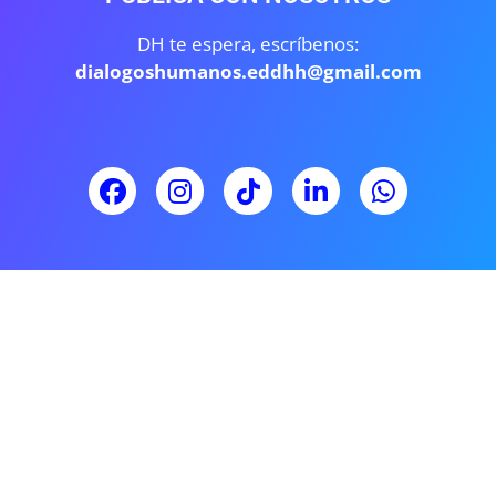
DH te espera, escríbenos:
dialogoshumanos.eddhh@gmail.com