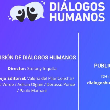
ISIÓN DE DIÁLOGOS HUMANOS
PUBLI
Director:
Stefany Inquilla
DH t
ejo Editorial:
Valeria del Pilar Concha /
dialogosh
a Verde /
Adrian Olguin / Derassú Ponce
/ Paolo Mamani