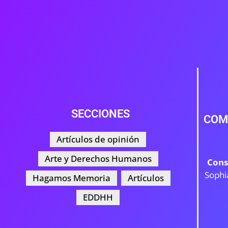
SECCIONES
COM
Artículos de opinión
Arte y Derechos Humanos
Cons
Sophi
Hagamos Memoria
Artículos
EDDHH