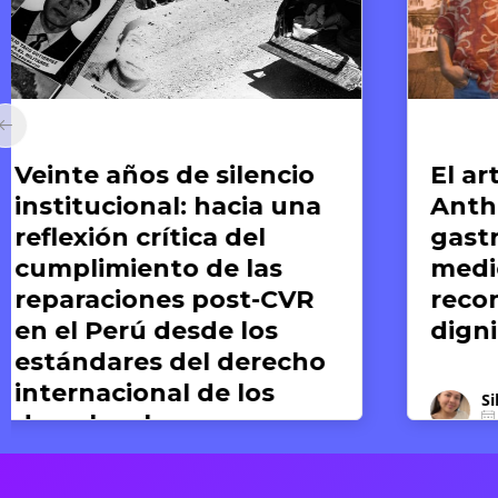
Arte y Derechos Humanos
Ar
El arte de compartir:
E
Anthony Bourdain y la
re
gastronomía como
M
medio para el
l
reconocimiento de la
dignidad humana
Silvana Dextre
17 DE JUNIO DE 2026