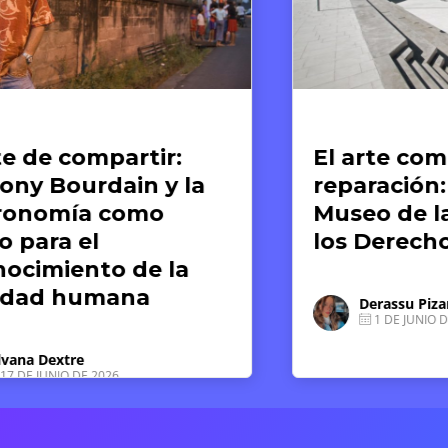
te y Derechos Humanos
Artículos
l arte como memoria y
El fin d
paración: el caso del
Guerra M
useo de la Memoria y
nacimie
os Derechos Humanos
sistema
humano
debemo
Derassu Pizarro Ponce
1 DE JUNIO DE 2026
Luz So
15 DE