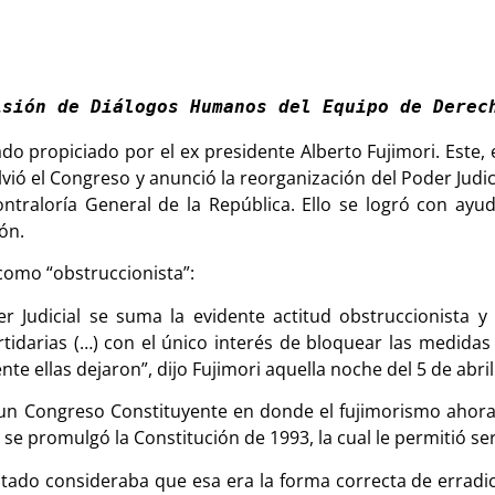
isión de Diálogos Humanos del Equipo de Derec
do propiciado por el ex presidente Alberto Fujimori. Este,
lvió el Congreso y anunció la reorganización del Poder Jud
ontraloría General de la República. Ello se logró con ayu
ón.
 como “obstruccionista”:
r Judicial se suma la evidente actitud obstruccionista y
rtidarias (…) con el único interés de bloquear las medid
 ellas dejaron”, dijo Fujimori aquella noche del 5 de abril 
e un Congreso Constituyente en donde el fujimorismo ahor
 se promulgó la Constitución de 1993, la cual le permitió se
Estado consideraba que esa era la forma correcta de erradi