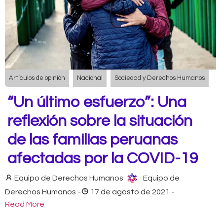
Artículos de opinión
Nacional
Sociedad y Derechos Humanos
“Un último esfuerzo”: Una
reflexión sobre la situación
de las familias peruanas
afectadas por la COVID-19
Equipo de Derechos Humanos
Equipo de
Derechos Humanos
-
17 de agosto de 2021
-
Read More