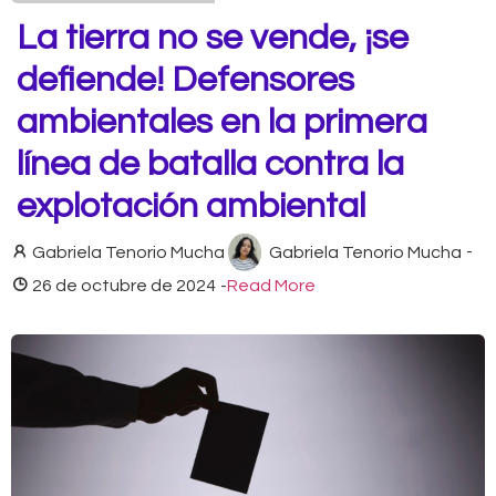
La tierra no se vende, ¡se
defiende! Defensores
ambientales en la primera
línea de batalla contra la
explotación ambiental
Gabriela Tenorio Mucha
Gabriela Tenorio Mucha
-
26 de octubre de 2024
-
Read More