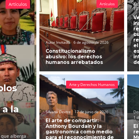
Val
Artículos
Artículos
19 
Ve
in
re
cu
re
Autor Invitado
6 de agosto de 2026
el
Constitucionalismo
es
abusivo: los derechos
in
humanos arrebatados
d
Arte y Derechos Humanos
blos
 a la
Silvana Dextre
17 de junio de 2026
Der
1 d
El arte de compartir:
Anthony Bourdain y la
El
gastronomía como medio
re
l que alberga
para el reconocimiento de
Mu