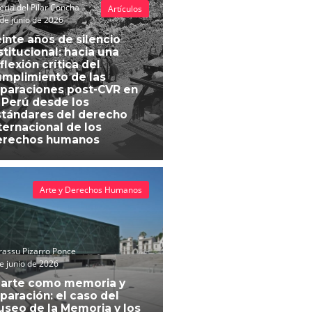
eria del Pilar Concha
Artículos
de junio de 2026
inte años de silencio
stitucional: hacia una
flexión crítica del
mplimiento de las
paraciones post-CVR en
 Perú desde los
tándares del derecho
ternacional de los
erechos humanos
Arte y Derechos Humanos
assu Pizarro Ponce
e junio de 2026
 arte como memoria y
paración: el caso del
seo de la Memoria y los