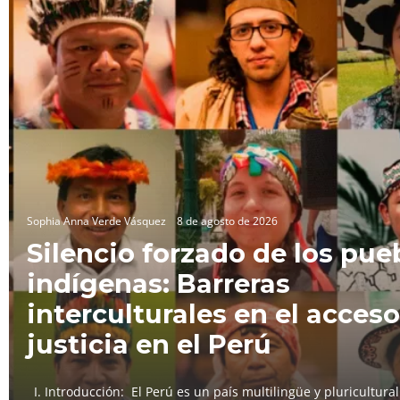
Sophia Anna Verde Vásquez
8 de agosto de 2026
Silencio forzado de los pue
indígenas: Barreras
interculturales en el acceso
justicia en el Perú
I. Introducción: El Perú es un país multilingüe y pluricultura