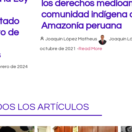
los derechos medioam
comunidad indígena a
stado
Amazonía peruana
to de
Joaquín López Matheus
Joaquín L
octubre de 2021
-
Read More
s
brero de 2024
OS LOS ARTÍCULOS