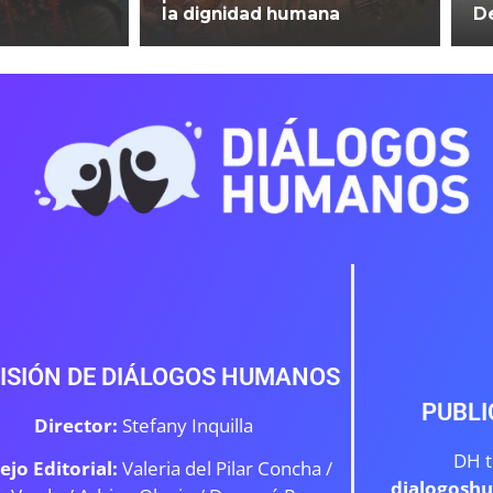
la dignidad humana
D
ISIÓN DE DIÁLOGOS HUMANOS
PUBLI
Director:
Stefany Inquilla
DH t
ejo Editorial:
Valeria del Pilar Concha /
dialogosh