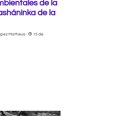
bientales de la
sháninka de la
ópez Matheus
-
15 de