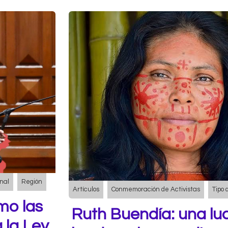
nal
Región
Artículos
Conmemoración de Activistas
Tipo 
mo las
Ruth Buendía: una lu
 la Ley