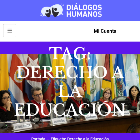
Mi Cuenta
TAG:
DERECHO A
LA
EDUCACIÓN
Portada
Etiqueta: Derecho a la Educación