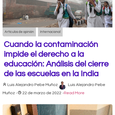
Artículos de opinión
Internacional
Cuando la contaminación
impide el derecho a la
educación: Análisis del cierre
de las escuelas en la India
Luis Alejandro Pebe Muñoz
Luis Alejandro Pebe
Muñoz
-
22 de marzo de 2022
-
Read More