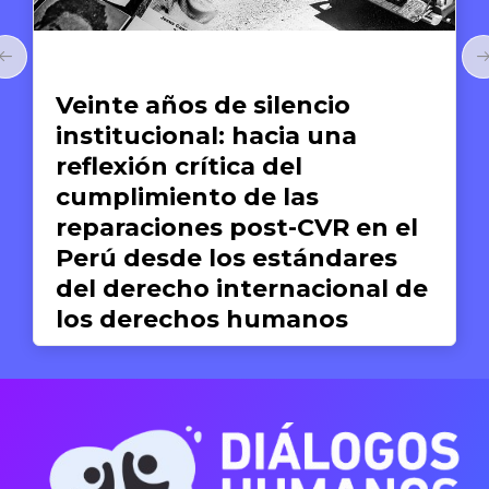
Arte y Derechos Humanos
El arte de compartir:
a
Anthony Bourdain y la
gastronomía como medi
para el reconocimiento d
en el
dignidad humana
ares
nal de
Silvana Dextre
17 DE JUNIO DE 2026