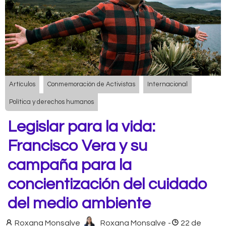
Artículos
Conmemoración de Activistas
Internacional
Política y derechos humanos
Legislar para la vida:
Francisco Vera y su
campaña para la
concientización del cuidado
del medio ambiente
Roxana Monsalve
Roxana Monsalve
-
22 de