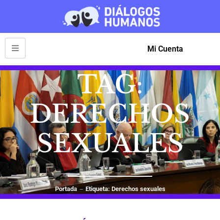
Mi Cuenta
TAG:
DERECHOS
SEXUALES
Portada
Etiqueta: Derechos sexuales