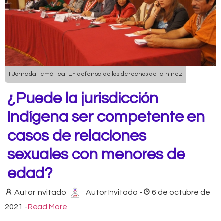
I Jornada Temática: En defensa de los derechos de la niñez
¿Puede la jurisdicción
indígena ser competente en
casos de relaciones
sexuales con menores de
edad?
Autor Invitado
Autor Invitado
-
6 de octubre de
2021
-
Read More