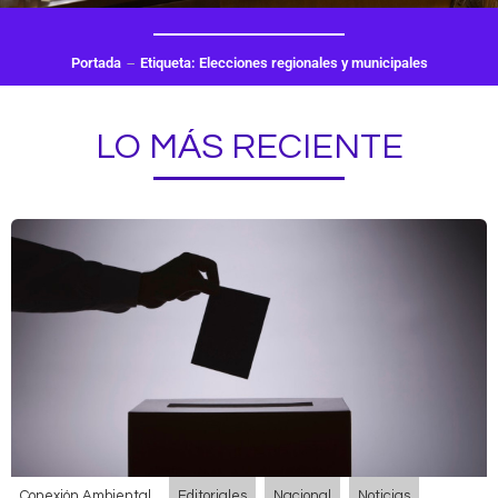
Portada
Etiqueta: Elecciones regionales y municipales
LO MÁS RECIENTE
Conexión Ambiental
Editoriales
Nacional
Noticias